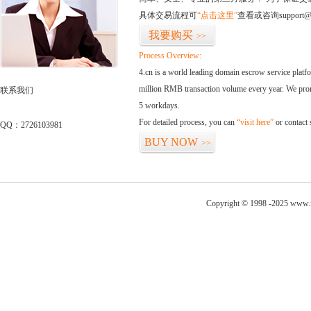
具体交易流程可
“点击这里”
查看或咨询support@
我要购买
>>
Process Overview:
4.cn is a world leading domain escrow service plat
million RMB transaction volume every year. We promi
联系我们
5 workdays.
For detailed process, you can
“visit here”
or contact
QQ：2726103981
BUY NOW
>>
Copyright © 1998 -2025 www.fo