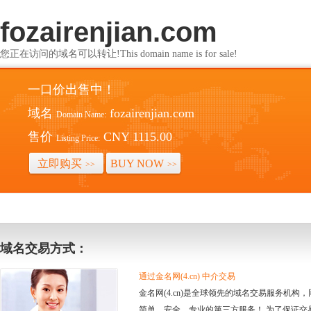
fozairenjian.com
您正在访问的域名可以转让!This domain name is for sale!
一口价出售中！
域名
fozairenjian.com
Domain Name:
售价
CNY 1115.00
Listing Price:
立即购买
BUY NOW
>>
>>
域名交易方式：
通过金名网(4.cn) 中介交易
金名网(4.cn)是全球领先的域名交易服务机
简单、安全、专业的第三方服务！ 为了保证交