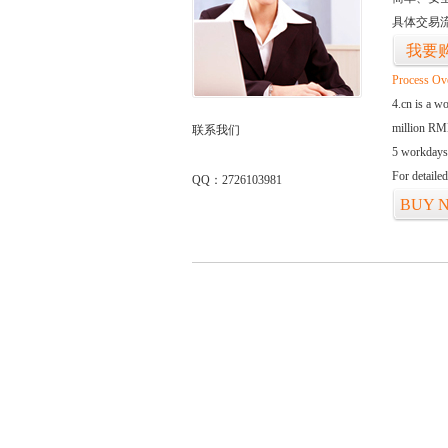
具体交易
我要
Process Ov
4.cn is a w
million RMB
联系我们
5 workdays
For detaile
QQ：2726103981
BUY 