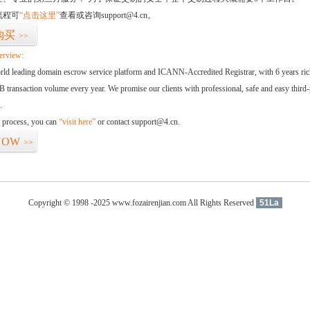
流程可
“点击这里”
查看或咨询support@4.cn。
购买
>>
erview:
orld leading domain escrow service platform and ICANN-Accredited Registrar, with 6 years ri
 transaction volume every year. We promise our clients with professional, safe and easy third-
.
d process, you can
“visit here”
or contact support@4.cn.
NOW
>>
Copyright © 1998 -2025 www.fozairenjian.com All Rights Reserved
51La