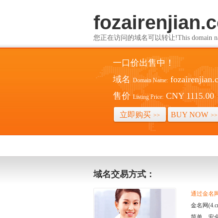
fozairenjian.
您正在访问的域名可以转让!This domain name i
一口价出售中！
域名
fozairenjian
Domain Name:
售价
CNY 1115.00
Listing Price:
立即购买
BUY NOW
>>
>>
域名交易方式：
通过金名网(
金名网(4
简单、安