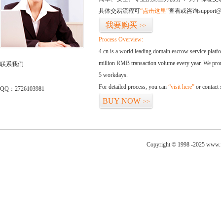
具体交易流程可
“点击这里”
查看或咨询support@
我要购买
>>
Process Overview:
4.cn is a world leading domain escrow service plat
million RMB transaction volume every year. We promi
联系我们
5 workdays.
For detailed process, you can
“visit here”
or contact
QQ：2726103981
BUY NOW
>>
Copyright © 1998 -2025 www.fo