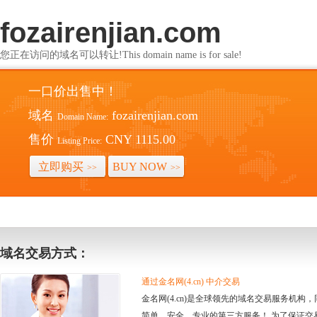
fozairenjian.com
您正在访问的域名可以转让!This domain name is for sale!
一口价出售中！
域名
fozairenjian.com
Domain Name:
售价
CNY 1115.00
Listing Price:
立即购买
BUY NOW
>>
>>
域名交易方式：
通过金名网(4.cn) 中介交易
金名网(4.cn)是全球领先的域名交易服务机
简单、安全、专业的第三方服务！ 为了保证交