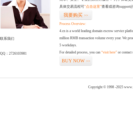
具体交易流程可
“点击这里”
查看或咨询support@
我要购买
>>
Process Overview:
4.cn is a world leading domain escrow service plat
million RMB transaction volume every year. We promi
联系我们
5 workdays.
For detailed process, you can
“visit here”
or contact
QQ：2726103981
BUY NOW
>>
Copyright © 1998 -2025 www.fo