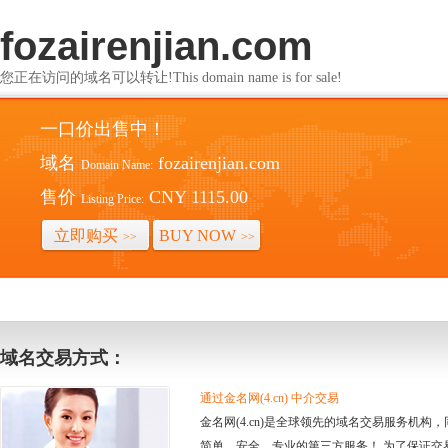
fozairenjian.com
您正在访问的域名可以转让!This domain name is for sale!
一口价出售中！
域名
fozairenjian.com
Domain Name:
售价
CNY 1115.00
Listing Price:
立即购买
BUY NOW
>>
>>
域名交易方式：
通过金名网(4.cn) 中介交易
金名网(4.cn)是全球领先的域名交易服务机
简单、安全、专业的第三方服务！ 为了保证交