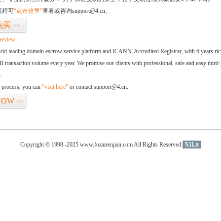
流程可
“点击这里”
查看或咨询support@4.cn。
购买
>>
erview:
orld leading domain escrow service platform and ICANN-Accredited Registrar, with 6 years ri
 transaction volume every year. We promise our clients with professional, safe and easy third-
.
d process, you can
“visit here”
or contact support@4.cn.
NOW
>>
Copyright © 1998 -2025 www.fozairenjian.com All Rights Reserved
51La