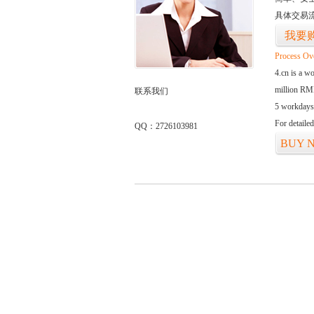
具体交易
我要
Process Ov
4.cn is a w
million RMB
联系我们
5 workdays
For detaile
QQ：2726103981
BUY 