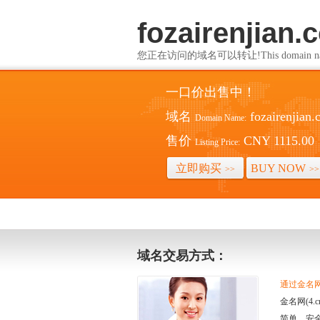
fozairenjian.
您正在访问的域名可以转让!This domain name i
一口价出售中！
域名
fozairenjian
Domain Name:
售价
CNY 1115.00
Listing Price:
立即购买
BUY NOW
>>
>>
域名交易方式：
通过金名网(
金名网(4
简单、安