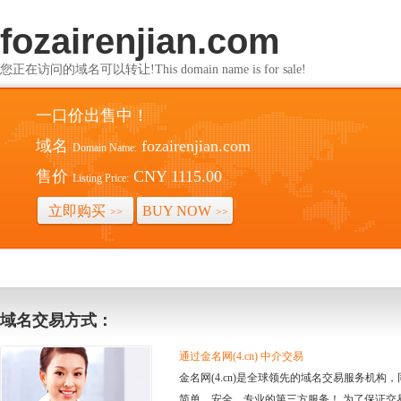
fozairenjian.com
您正在访问的域名可以转让!This domain name is for sale!
一口价出售中！
域名
fozairenjian.com
Domain Name:
售价
CNY 1115.00
Listing Price:
立即购买
BUY NOW
>>
>>
域名交易方式：
通过金名网(4.cn) 中介交易
金名网(4.cn)是全球领先的域名交易服务机
简单、安全、专业的第三方服务！ 为了保证交