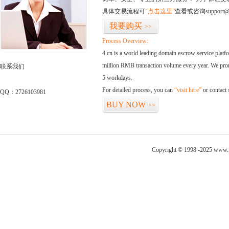
具体交易流程可
“点击这里”
查看或咨询support@
我要购买
>>
Process Overview:
4.cn is a world leading domain escrow service plat
million RMB transaction volume every year. We promi
联系我们
5 workdays.
For detailed process, you can
“visit here”
or contact
QQ：2726103981
BUY NOW
>>
Copyright © 1998 -2025 www.fo