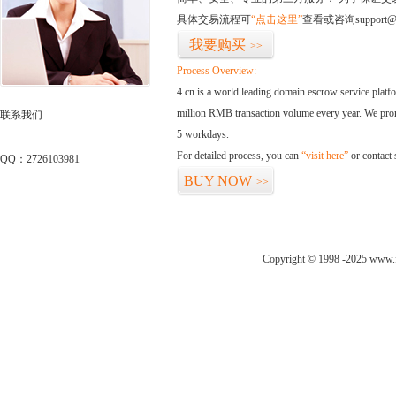
具体交易流程可
“点击这里”
查看或咨询support@
我要购买
>>
Process Overview:
4.cn is a world leading domain escrow service plat
million RMB transaction volume every year. We promi
联系我们
5 workdays.
For detailed process, you can
“visit here”
or contact
QQ：2726103981
BUY NOW
>>
Copyright © 1998 -2025 www.fo