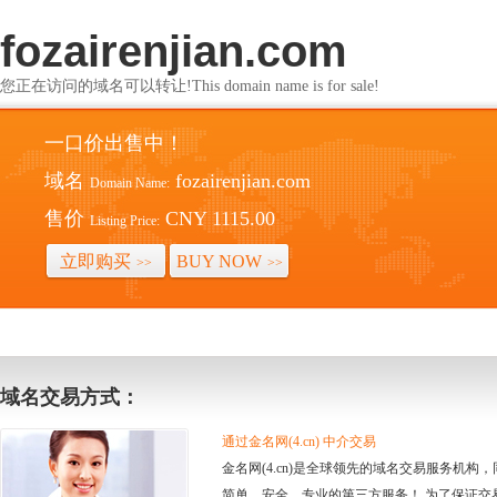
fozairenjian.com
您正在访问的域名可以转让!This domain name is for sale!
一口价出售中！
域名
fozairenjian.com
Domain Name:
售价
CNY 1115.00
Listing Price:
立即购买
BUY NOW
>>
>>
域名交易方式：
通过金名网(4.cn) 中介交易
金名网(4.cn)是全球领先的域名交易服务机
简单、安全、专业的第三方服务！ 为了保证交