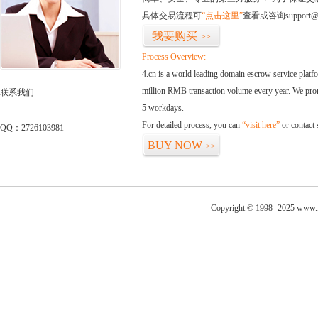
具体交易流程可
“点击这里”
查看或咨询support@
我要购买
>>
Process Overview:
4.cn is a world leading domain escrow service plat
million RMB transaction volume every year. We promi
联系我们
5 workdays.
For detailed process, you can
“visit here”
or contact
QQ：2726103981
BUY NOW
>>
Copyright © 1998 -2025 www.fo