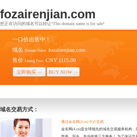
fozairenjian.com
您正在访问的域名可以转让!This domain name is for sale!
一口价出售中！
域名
fozairenjian.com
Domain Name:
售价
CNY 1115.00
Listing Price:
立即购买
BUY NOW
>>
>>
域名交易方式：
通过金名网(4.cn) 中介交易
金名网(4.cn)是全球领先的域名交易服务机
简单、安全、专业的第三方服务！ 为了保证交