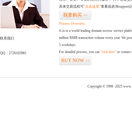
具体交易流程可
“点击这里”
查看或咨询support@
我要购买
>>
Process Overview:
4.cn is a world leading domain escrow service plat
million RMB transaction volume every year. We promi
联系我们
5 workdays.
For detailed process, you can
“visit here”
or contact
QQ：2726103981
BUY NOW
>>
Copyright © 1998 -2025 www.fo