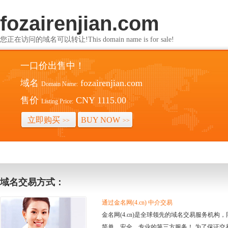
fozairenjian.com
您正在访问的域名可以转让!This domain name is for sale!
一口价出售中！
域名
fozairenjian.com
Domain Name:
售价
CNY 1115.00
Listing Price:
立即购买
BUY NOW
>>
>>
域名交易方式：
通过金名网(4.cn) 中介交易
金名网(4.cn)是全球领先的域名交易服务机
简单、安全、专业的第三方服务！ 为了保证交