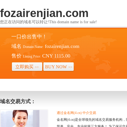
fozairenjian.com
您正在访问的域名可以转让!This domain name is for sale!
一口价出售中！
域名
fozairenjian.com
Domain Name:
售价
CNY 1115.00
Listing Price:
立即购买
BUY NOW
>>
>>
域名交易方式：
通过金名网(4.cn) 中介交易
金名网(4.cn)是全球领先的域名交易服务机
简单、安全、专业的第三方服务！ 为了保证交