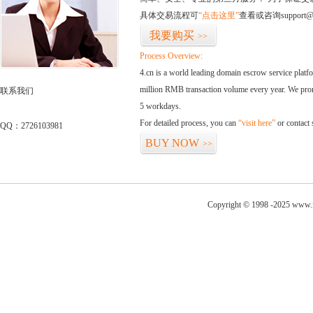
具体交易流程可
“点击这里”
查看或咨询support@
我要购买
>>
Process Overview:
4.cn is a world leading domain escrow service plat
million RMB transaction volume every year. We promi
联系我们
5 workdays.
For detailed process, you can
“visit here”
or contact
QQ：2726103981
BUY NOW
>>
Copyright © 1998 -2025 www.fo