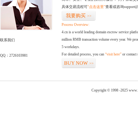
具体交易流程可
“点击这里”
查看或咨询support@
我要购买
>>
Process Overview:
4.cn is a world leading domain escrow service plat
million RMB transaction volume every year. We promi
联系我们
5 workdays.
For detailed process, you can
“visit here”
or contact
QQ：2726103981
BUY NOW
>>
Copyright © 1998 -2025 www.fo