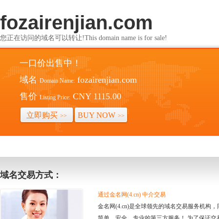
fozairenjian.com
您正在访问的域名可以转让!This domain name is for sale!
一口价出售中！
域名
fozairenjian.com
Domain Name:
售价
CNY 1115.00
Listing Price:
立即购买
BUY NOW
>>
>>
域名交易方式：
通过金名网(4.cn) 中介交易
金名网(4.cn)是全球领先的域名交易服务机
简单、安全、专业的第三方服务！ 为了保证交